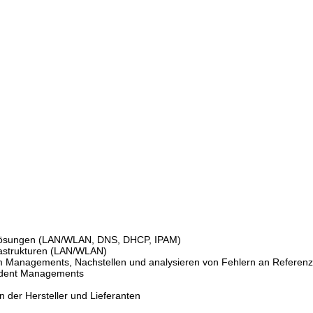
klösungen (LAN/WLAN, DNS, DHCP, IPAM)
rastrukturen (LAN/WLAN)
Managements, Nachstellen und analysieren von Fehlern an Referen
cident Managements
 der Hersteller und Lieferanten