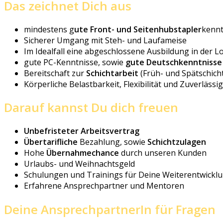
Das zeichnet Dich aus
mindestens g
ute Front- und Seitenhubstapler
kennt
Sicherer Umgang mit Steh- und Laufameise
Im Idealfall eine abgeschlossene Ausbildung in der Lo
gute PC-Kenntnisse, sowie
gute Deutschkenntnisse
Bereitschaft zur
Schichtarbeit
(Früh- und Spätschich
Körperliche Belastbarkeit, Flexibilität und Zuverlässi
Darauf kannst Du dich freuen
Unbefristeter Arbeitsvertrag
Übertarifliche
Bezahlung, sowie
Schichtzulagen
Hohe
Übernahmechance
durch unseren Kunden
Urlaubs- und Weihnachtsgeld
Schulungen und Trainings für Deine Weiterentwickl
Erfahrene Ansprechpartner und Mentoren
Deine AnsprechpartnerIn für Fragen